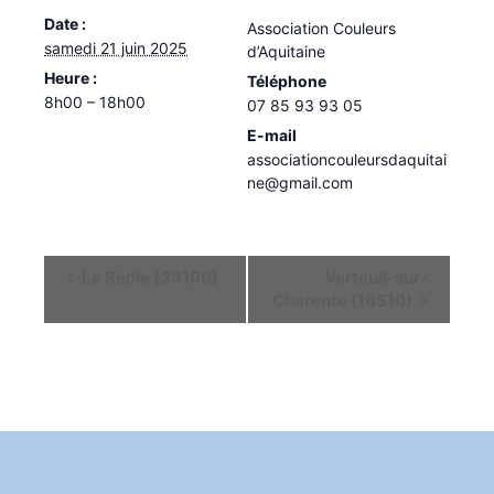
Date :
Association Couleurs
samedi 21 juin 2025
d’Aquitaine
Heure :
Téléphone
8h00 – 18h00
07 85 93 93 05
E-mail
associationcouleursdaquitai
ne@gmail.com
Navigation
La Réole (33190)
Verteuil-sur-
Charente (16510)
Évènement