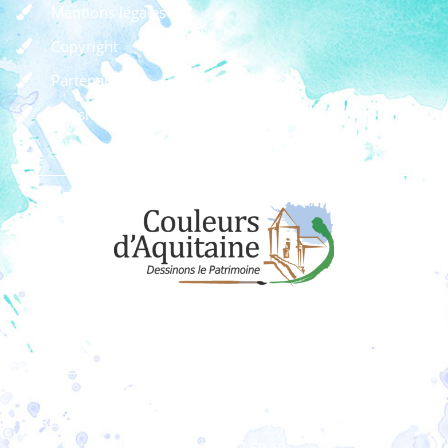
Mentions légales
Copyright
Partenaires
Dossier de presse
Règlement des concours
Dons
Adhérer à l'association
Couleurs d’Aquitaine
Résidence La Clairière 1 - 10 rue Ney - 33200 Bordeaux
06 08 52 69 60