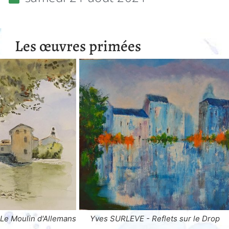
Les œuvres primées
eflets sur le Drop
Jacques WALLART - Jour de mariage