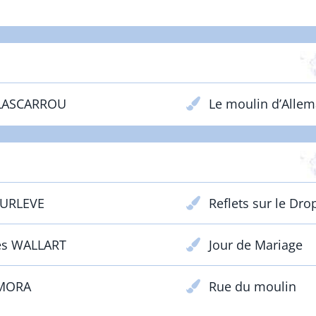
ÉBUTANTS - Adultes - Prix Lacoste
 LASCARROU
Le moulin d’Alle
CONFIRMÉS - Adultes - Prix Galos
SURLEVE
Reflets sur le Dro
es WALLART
Jour de Mariage
 MORA
Rue du moulin