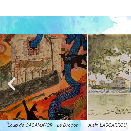
Alain LASCARROU - Le Moulin d'Allemans
Yves SURLEVE - R