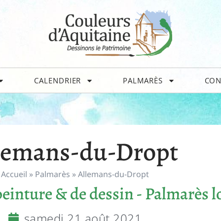
CALENDRIER
PALMARÈS
CON
lemans-du-Dropt
Accueil
»
Palmarès
»
Allemans-du-Dropt
einture & de dessin - Palmarès l
samedi 21 août 2021