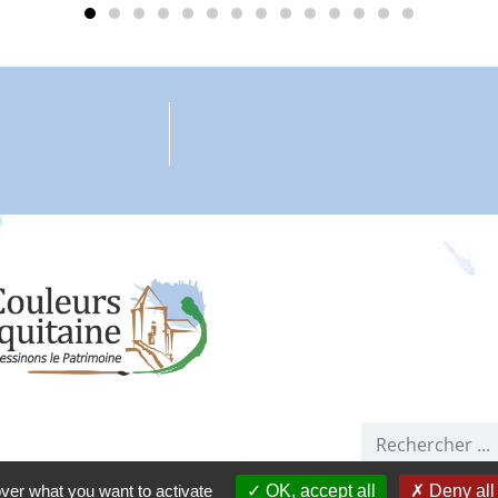
Co
Résidence La Clair
associatio
Dons
hérer à l'association
over what you want to activate
OK, accept all
Deny all