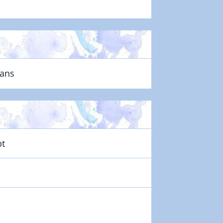
mans
pt