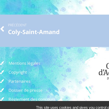
PRÉCÉDENT
Coly-Saint-Amand
Mentions légales
Copyright
Partenaires
Dossier de presse
Règlement des concours
Ad
This site uses cookies and gives you control 