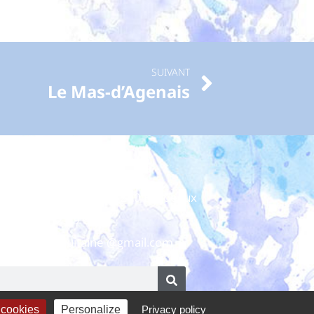
SUIVANT
Le Mas-d’Agenais
uleurs d’Aquitaine
ière 1 - 10 rue Ney - 33200 Bordeaux
06 08 52 69 60
ncouleursdaquitaine @gmail.com
 cookies
Personalize
Privacy policy