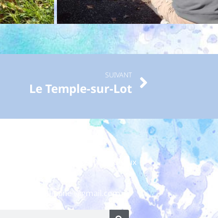
SUIVANT
Le Temple-sur-Lot
uleurs d’Aquitaine
ière 1 - 10 rue Ney - 33200 Bordeaux
06 08 52 69 60
ncouleursdaquitaine @gmail.com