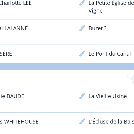
harlotte LEE
La Petite Église d
Vigne
al LALANNE
Buzet ?
 SÉRÉ
Le Pont du Canal
PRIX PARTENAIRES
lie BAUDÉ
La Vieille Usine
as WHITEHOUSE
L'Écluse de la Baï