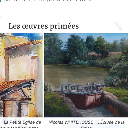
Les œuvres primées
E - L'Écluse de la
Nathalie BAUDÉ - La Vieille Usine