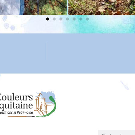
Co
Résidence La Clair
associatio
Dons