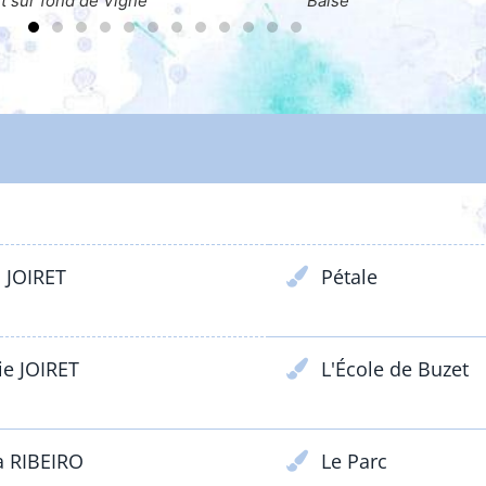
ise
ENFANTS & ADOLESCENTS
 JOIRET
Pétale
e JOIRET
L'École de Buzet
a RIBEIRO
Le Parc