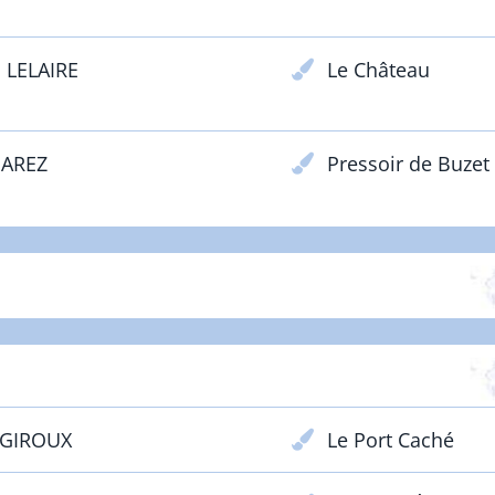
 LELAIRE
Le Château
GAREZ
Pressoir de Buzet
ÉBUTANTS - Adultes - Prix Lacoste
CONFIRMÉS - Adultes - Prix Galos
 GIROUX
Le Port Caché