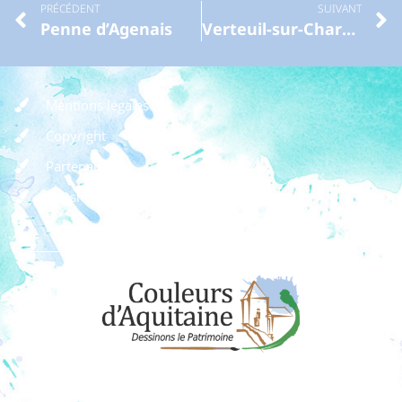
PRÉCÉDENT
SUIVANT
Penne d’Agenais
Verteuil-sur-Charente
Mentions légales
Copyright
Partenaires
Dossier de presse
Règlement des concours
Dons