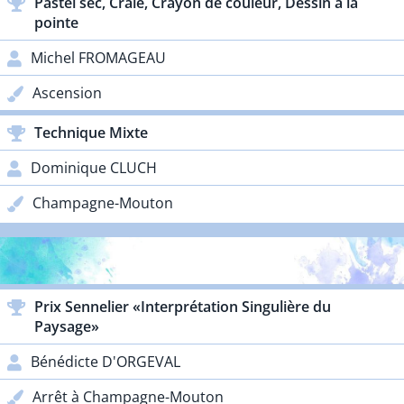
Pastel sec, Craie, Crayon de couleur, Dessin à la
pointe
Michel FROMAGEAU
Ascension
Technique Mixte
Dominique CLUCH
Champagne-Mouton
PRIX PARTENAIRES
Prix Sennelier «Interprétation Singulière du
Paysage»
Bénédicte D'ORGEVAL
Arrêt à Champagne-Mouton