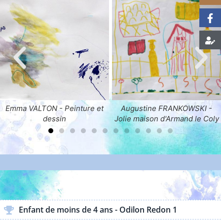
 et
Augustine FRANKOWSKI -
Lucile MIGNE - La murai
Jolie maison d'Armand le Coly
verte
ENFANTS & ADOLESCENTS
Enfant de moins de 4 ans - Odilon Redon 1