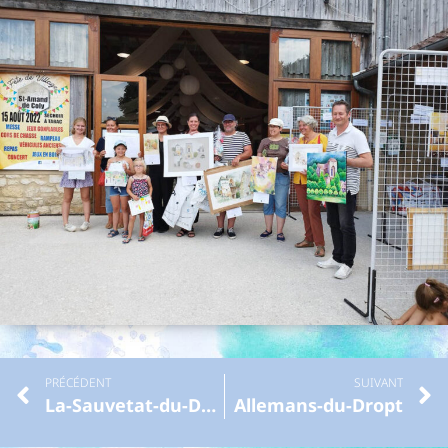
PRÉCÉDENT
SUIVANT
La-Sauvetat-du-Dropt
Allemans-du-Dropt