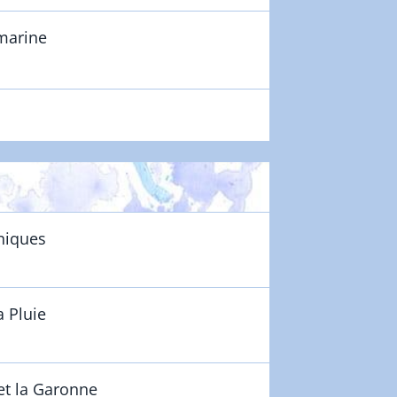
marine
niques
a Pluie
 et la Garonne