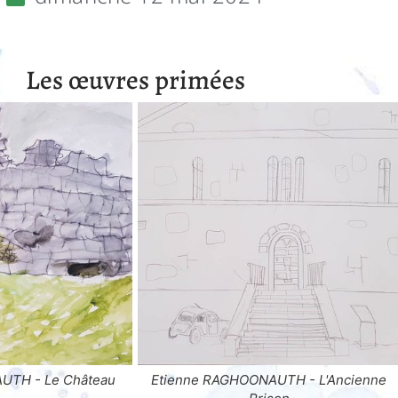
Les œuvres primées
AUTH - L'Ancienne
Marilou LIAUD - L'escalier des Mariés