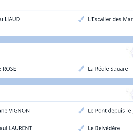
ou LIAUD
L'Escalier des Mar
ÉBUTANTS - Adultes - Prix Lacoste
e ROSE
La Réole Square
CONFIRMÉS - Adultes - Prix Galos
ane VIGNON
Le Pont depuis le 
Paul LAURENT
Le Belvédère