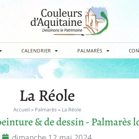
CALENDRIER
PALMARÈS
CON
La Réole
Accueil
»
Palmarès
»
La Réole
einture & de dessin - Palmarès l
dimanche 12 mai 2024