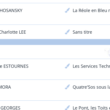
n HOSANSKY
La Réole en Bleu 
harlotte LEE
Sans titre
PRIX PARTENAIRES
le ESTOURNES
Les Services Tech
 MORA
Quatre'Sos sous l
r GEORGES
Le Pont, les Toits