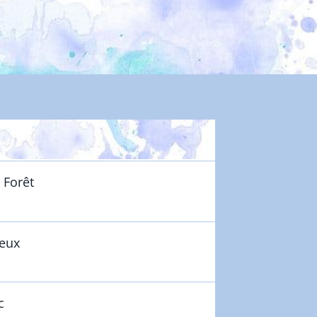
Jacques-de-Compostelle
 Forêt
oeux
c