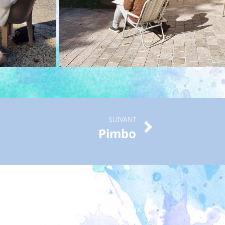
SUIVANT
Pimbo
uleurs d’Aquitaine
ière 1 - 10 rue Ney - 33200 Bordeaux
06 08 52 69 60