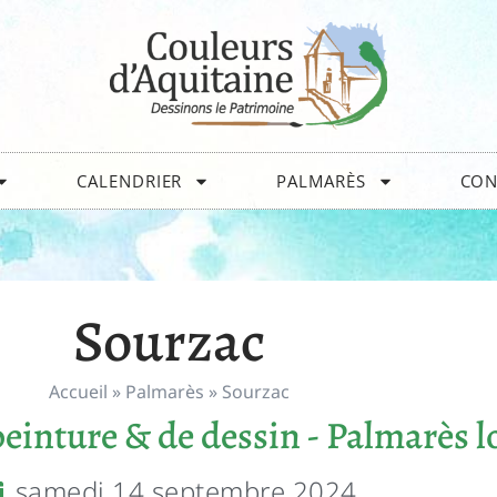
CALENDRIER
PALMARÈS
CON
Sourzac
Accueil
»
Palmarès
»
Sourzac
einture & de dessin - Palmarès l
samedi 14 septembre 2024