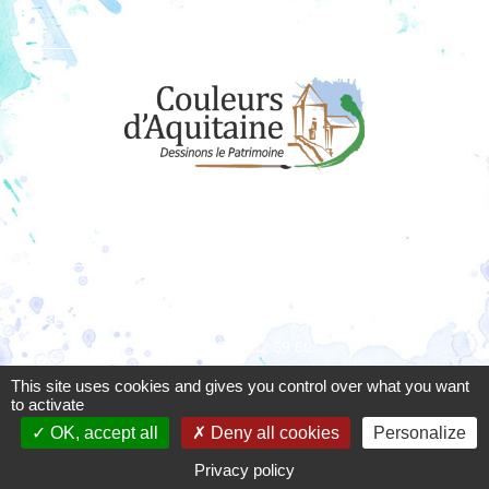
Règlement des concours
Dons
Adhérer à l'association
Couleurs d’Aquitaine
Résidence La Clairière 1 - 10 rue Ney - 33200 Bordeaux
06 08 52 69 60
associationcouleursdaquitaine @gmail.com
This site uses cookies and gives you control over what you want
to activate
OK, accept all
Deny all cookies
Personalize
Privacy policy