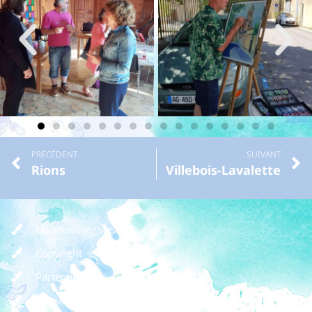
PRÉCÉDENT
SUIVANT
Rions
Villebois-Lavalette
Mentions légales
Copyright
Partenaires
Dossier de presse