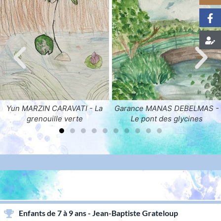
a
Garance MANAS DEBELMAS -
Claire CARAVATI - Dans 
Le pont des glycines
chaleur de la serre
ENFANTS & ADOLESCENTS
Enfants de 7 à 9 ans - Jean-Baptiste Grateloup