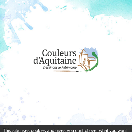
Copyright
Partenaires
Dossier de presse
Règlement des concours
Dons
Adhérer à l'association
Couleurs d’Aquitaine
Résidence La Clairière 1 - 10 rue Ney - 33200 Bordeaux
06 08 52 69 60
associationcouleursdaquitaine @gmail.com
This site uses cookies and gives you control over what you want