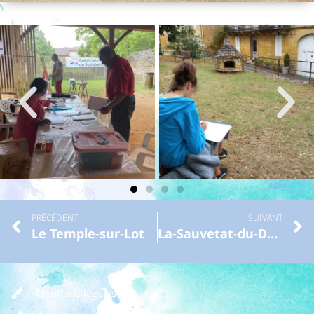
PRÉCÉDENT
SUIVANT
Le Temple-sur-Lot
La-Sauvetat-du-Dropt
Mentions légales