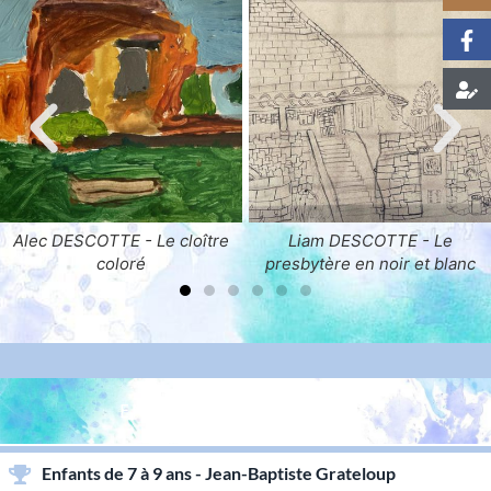
 - Le cloître
Liam DESCOTTE - Le
Nikki DESCOTT
oré
presbytère en noir et blanc
du Pre
ENFANTS & ADOLESCENTS
Enfants de 7 à 9 ans - Jean-Baptiste Grateloup