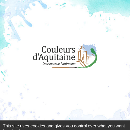
Partenaires
Dossier de presse
Règlement des concours
Dons
Adhérer à l'association
Couleurs d’Aquitaine
Résidence La Clairière 1 - 10 rue Ney - 33200 Bordeaux
06 08 52 69 60
associationcouleursdaquitaine @gmail.com
This site uses cookies and gives you control over what you want