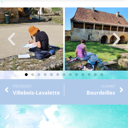
PRÉCÉDENT
SUIVANT
Villebois-Lavalette
Bourdeilles
Mentions légales
Copyright