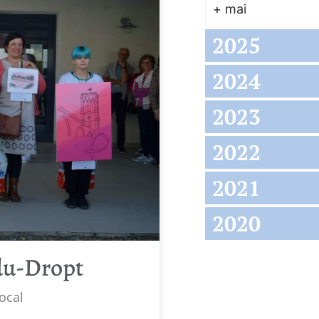
+
mai
2025
2024
2023
2022
2021
2020
du-Dropt
ocal