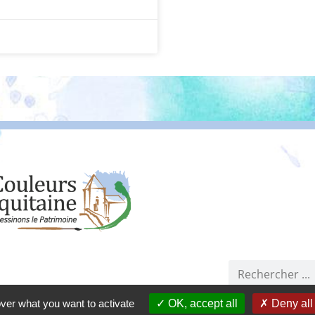
Co
Résidence La Clair
associatio
Dons
hérer à l'association
over what you want to activate
OK, accept all
Deny all