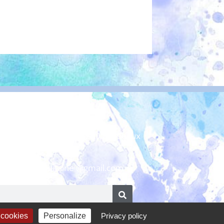
uleurs d’Aquitaine
ière 1 - 10 rue Ney - 33200 Bordeaux
06 08 52 69 60
ncouleursdaquitaine @gmail.com
 cookies
Personalize
Privacy policy