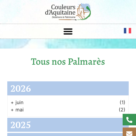
Tous nos Palmarès
2026
+
juin
(1)
+
mai
(2)
2025