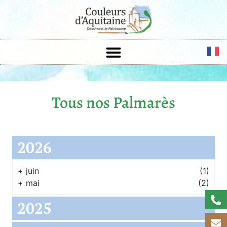
Tous nos Palmarès
2026
+
juin
(1)
+
mai
(2)
2025