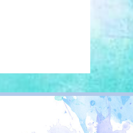
uleurs d’Aquitaine
ière 1 - 10 rue Ney - 33200 Bordeaux
06 08 52 69 60