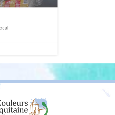
ocal
Co
Résidence La Clair