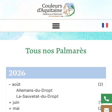
Tous nos Palmarès
2026
–
août
(2)
Allemans-du-Dropt
La-Sauvetat-du-Dropt
+
juin
(1)
+
mai
(2)