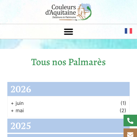
Tous nos Palmarès
2026
+
juin
(1)
+
mai
(2)
2025