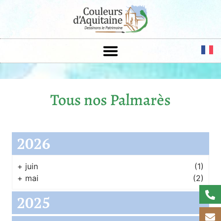
Tous nos Palmarès
2026
+
juin
(1)
+
mai
(2)
2025