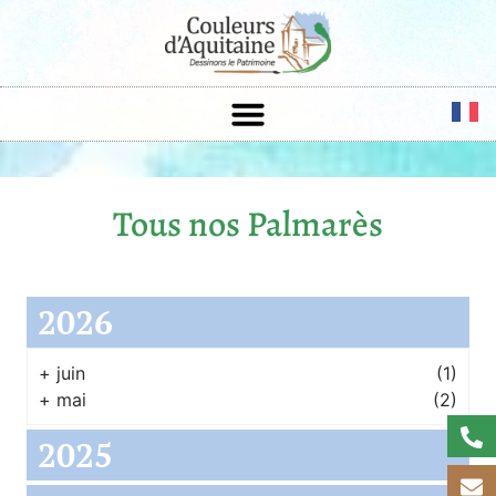
Tous nos Palmarès
2026
+
juin
(1)
+
mai
(2)
2025