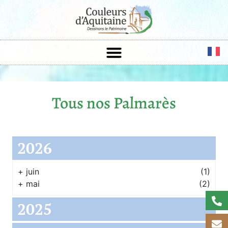
Tous nos Palmarès
2026
+
juin
(1)
+
mai
(2)
2025